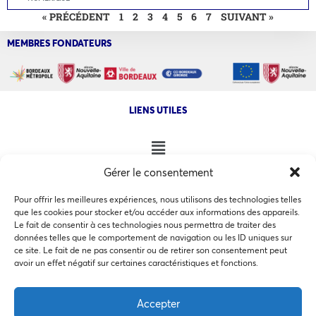
« PRÉCÉDENT
1
2
3
4
5
6
7
SUIVANT »
MEMBRES FONDATEURS
LIENS UTILES
Gérer le consentement
NOS AUTRES SITES
Pour offrir les meilleures expériences, nous utilisons des technologies telles
que les cookies pour stocker et/ou accéder aux informations des appareils.
Le fait de consentir à ces technologies nous permettra de traiter des
données telles que le comportement de navigation ou les ID uniques sur
ce site. Le fait de ne pas consentir ou de retirer son consentement peut
Ce site utilise des cookies pour les statistiques et pour
avoir un effet négatif sur certaines caractéristiques et fonctions.
COPYRIGHT @ 2026 - INVEST IN BORDEAUX - 32 Allées d'Orléans
améliorer votre expérience. En cliquant sur Accepter, vous
33000 Bordeaux
consentez à notre utilisation des cookies. En savoir plus
Accepter
dans notre
politique de confidentialité
.