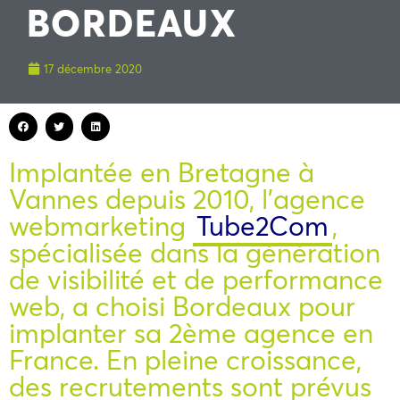
BORDEAUX
17 décembre 2020
Implantée en Bretagne à
Vannes depuis 2010, l’agence
webmarketing
Tube2Com
,
spécialisée dans la génération
de visibilité et de performance
web, a choisi Bordeaux pour
implanter sa 2ème agence en
France. En pleine croissance,
des recrutements sont prévus