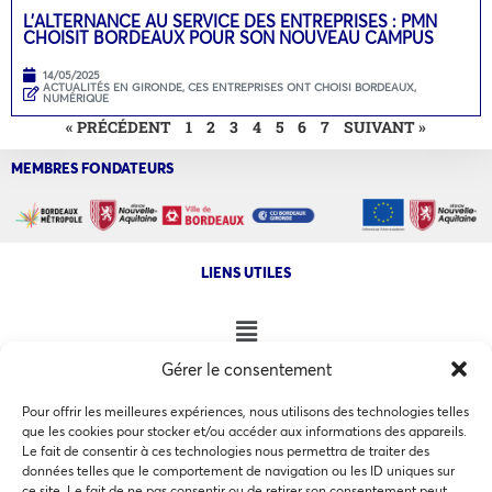
L’ALTERNANCE AU SERVICE DES ENTREPRISES : PMN
CHOISIT BORDEAUX POUR SON NOUVEAU CAMPUS
14/05/2025
ACTUALITÉS EN GIRONDE
,
CES ENTREPRISES ONT CHOISI BORDEAUX
,
NUMÉRIQUE
« PRÉCÉDENT
1
2
3
4
5
6
7
SUIVANT »
MEMBRES FONDATEURS
LIENS UTILES
Gérer le consentement
NOS AUTRES SITES
Pour offrir les meilleures expériences, nous utilisons des technologies telles
que les cookies pour stocker et/ou accéder aux informations des appareils.
Le fait de consentir à ces technologies nous permettra de traiter des
données telles que le comportement de navigation ou les ID uniques sur
ce site. Le fait de ne pas consentir ou de retirer son consentement peut