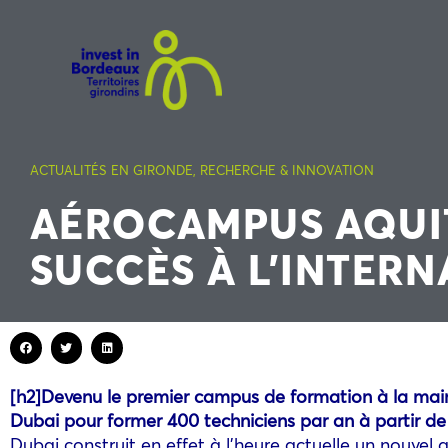
ACTUALITÉS EN GIRONDE
,
RECHERCHE & INNOVATION
AÉROCAMPUS AQUIT
SUCCÈS À L’INTER
[h2]Devenu le premier campus de formation à la main
Dubai pour former 400 techniciens par an à partir de
Dubai construit en effet à l’heure actuelle un nouvel 