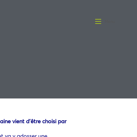
Menu
ne vient d’être choisi par
 et va y adosser une