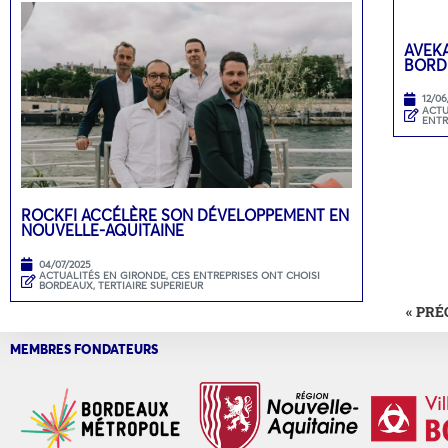
AVEKA
BORD
12/06
ACTU
ENTR
ROCKFI ACCÉLÈRE SON DÉVELOPPEMENT EN
NOUVELLE-AQUITAINE
04/07/2025
ACTUALITÉS EN GIRONDE
,
CES ENTREPRISES ONT CHOISI
BORDEAUX
,
TERTIAIRE SUPERIEUR
« PR
MEMBRES FONDATEURS