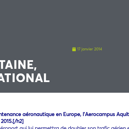
17 janvier 2014
AINE,
NATIONAL
tenance aéronautique en Europe, l’Aerocampus Aquitai
 2015.
[/h2]
aéroport qui lui permettra de doubler son trafic aérien