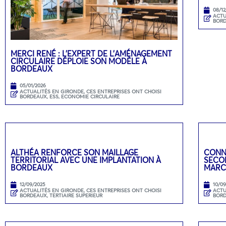
08/12
ACTU
BOR
MERCI RENÉ : L’EXPERT DE L’AMÉNAGEMENT
CIRCULAIRE DÉPLOIE SON MODÈLE À
BORDEAUX
05/01/2026
ACTUALITÉS EN GIRONDE
,
CES ENTREPRISES ONT CHOISI
BORDEAUX
,
ESS, ECONOMIE CIRCULAIRE
ALTHÉA RENFORCE SON MAILLAGE
CONN
TERRITORIAL AVEC UNE IMPLANTATION À
SECON
BORDEAUX
MARC
12/09/2025
10/0
ACTUALITÉS EN GIRONDE
,
CES ENTREPRISES ONT CHOISI
ACTU
BORDEAUX
,
TERTIAIRE SUPERIEUR
BOR