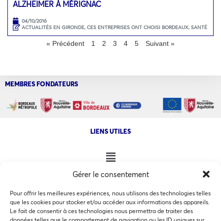
ALZHEIMER À MÉRIGNAC
04/10/2016
ACTUALITÉS EN GIRONDE
,
CES ENTREPRISES ONT CHOISI BORDEAUX
,
SANTÉ
« Précédent
1
2
3
4
5
Suivant »
MEMBRES FONDATEURS
LIENS UTILES
Gérer le consentement
NOS AUTRES SITES
Pour offrir les meilleures expériences, nous utilisons des technologies telles
que les cookies pour stocker et/ou accéder aux informations des appareils.
Le fait de consentir à ces technologies nous permettra de traiter des
données telles que le comportement de navigation ou les ID uniques sur