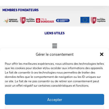
MEMBRES FONDATEURS
LIENS UTILES
Gérer le consentement
NOS AUTRES SITES
Pour offrir les meilleures expériences, nous utilisons des technologies telles
que les cookies pour stocker et/ou accéder aux informations des appareils.
Le fait de consentir à ces technologies nous permettra de traiter des
données telles que le comportement de navigation ou les ID uniques sur
ce site. Le fait de ne pas consentir ou de retirer son consentement peut
Ce site utilise des cookies pour les statistiques et pour
avoir un effet négatif sur certaines caractéristiques et fonctions.
COPYRIGHT @ 2026 - INVEST IN BORDEAUX - 32 Allées d'Orléans
améliorer votre expérience. En cliquant sur Accepter, vous
33000 Bordeaux
consentez à notre utilisation des cookies. En savoir plus
Accepter
dans notre
politique de confidentialité
.