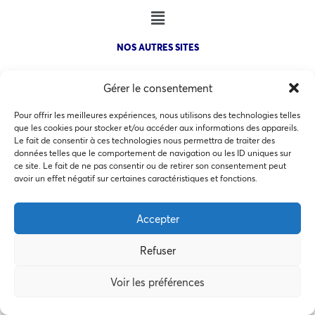
NOS AUTRES SITES
Gérer le consentement
Pour offrir les meilleures expériences, nous utilisons des technologies telles
que les cookies pour stocker et/ou accéder aux informations des appareils.
COPYRIGHT @ 2026 - INVEST IN BORDEAUX - 32 Allées d'Orléans
Le fait de consentir à ces technologies nous permettra de traiter des
33000 Bordeaux
données telles que le comportement de navigation ou les ID uniques sur
ce site. Le fait de ne pas consentir ou de retirer son consentement peut
Ce site utilise des cookies pour les statistiques et pour
avoir un effet négatif sur certaines caractéristiques et fonctions.
améliorer votre expérience. En cliquant sur Accepter, vous
consentez à notre utilisation des cookies. En savoir plus
Accepter
MEMBRES BIENFAITEURS
dans notre
politique de confidentialité
.
Refuser
Accepter
Voir les préférences
Préférences des cookies
Refuser