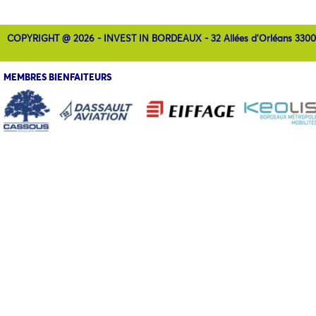
COPYRIGHT @ 2026 - INVEST IN BORDEAUX - 32 Allées d'Orléans 330
MEMBRES BIENFAITEURS