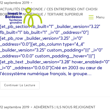
12 septembre 2019
ACTUALITÉS EN GIRONDE
/
CES ENTREPRISES ONT CHOISI
BORDEAUX
/
NUMÉRIQUE
/
TERTIAIRE SUPERIEUR
Menu
[et_pb_section fb_built="1" _builder_version="3.22"
fb_built="1" bb_built="1" _i="0" _address="0"]
[et_pb_row _builder_version="3.25" _i="0"
_address="0.0"][et_pb_column type="4_4"
_builder_version="3.25" custom_padding="|||" _i="0"
_address="0.0.0" custom_padding__hover="|||"]
[et_pb_text _builder_version="3.28" hover_enabled="0"
_i="0" _address="0.0.0.0"]Créé en 2003 au cœur de
l’écosystème numérique français, le groupe…
Continuer La Lecture
12 septembre 2019
ADHÉRENTS | ILS NOUS REJOIGNENT