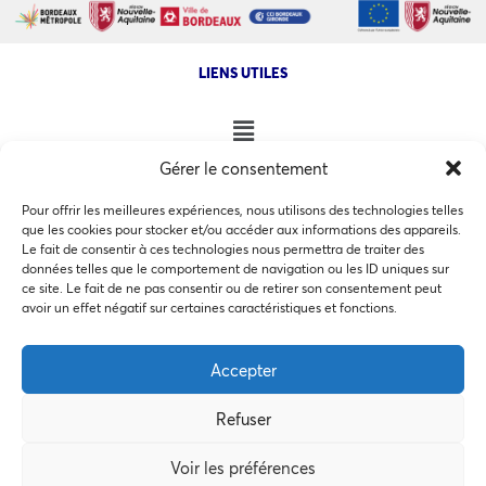
LIENS UTILES
Gérer le consentement
NOS AUTRES SITES
Pour offrir les meilleures expériences, nous utilisons des technologies telles
que les cookies pour stocker et/ou accéder aux informations des appareils.
Le fait de consentir à ces technologies nous permettra de traiter des
données telles que le comportement de navigation ou les ID uniques sur
ce site. Le fait de ne pas consentir ou de retirer son consentement peut
Ce site utilise des cookies pour les statistiques et pour
avoir un effet négatif sur certaines caractéristiques et fonctions.
COPYRIGHT @ 2026 - INVEST IN BORDEAUX - 32 Allées d'Orléans
améliorer votre expérience. En cliquant sur Accepter, vous
33000 Bordeaux
consentez à notre utilisation des cookies. En savoir plus
Accepter
dans notre
politique de confidentialité
.
Refuser
Accepter
MEMBRES BIENFAITEURS
Voir les préférences
Préférences des cookies
Refuser