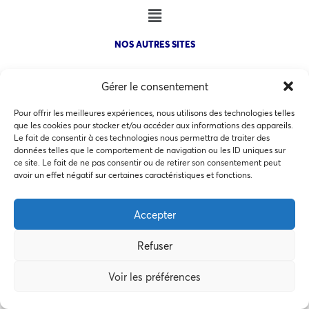
NOS AUTRES SITES
Gérer le consentement
Pour offrir les meilleures expériences, nous utilisons des technologies telles
que les cookies pour stocker et/ou accéder aux informations des appareils.
COPYRIGHT @ 2026 - INVEST IN BORDEAUX - 32 Allées d'Orléans
Le fait de consentir à ces technologies nous permettra de traiter des
33000 Bordeaux
données telles que le comportement de navigation ou les ID uniques sur
ce site. Le fait de ne pas consentir ou de retirer son consentement peut
Ce site utilise des cookies pour les statistiques et pour
avoir un effet négatif sur certaines caractéristiques et fonctions.
améliorer votre expérience. En cliquant sur Accepter, vous
consentez à notre utilisation des cookies. En savoir plus
Accepter
MEMBRES BIENFAITEURS
dans notre
politique de confidentialité
.
Refuser
Accepter
Voir les préférences
Préférences des cookies
Refuser