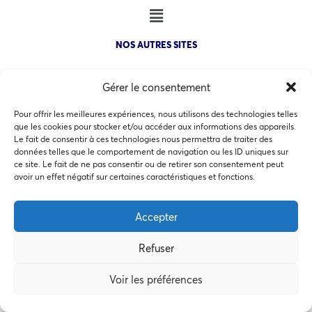
NOS AUTRES SITES
Gérer le consentement
Pour offrir les meilleures expériences, nous utilisons des technologies telles
que les cookies pour stocker et/ou accéder aux informations des appareils.
COPYRIGHT @ 2026 - INVEST IN BORDEAUX - 32 Allées d'Orléans
Le fait de consentir à ces technologies nous permettra de traiter des
33000 Bordeaux
données telles que le comportement de navigation ou les ID uniques sur
ce site. Le fait de ne pas consentir ou de retirer son consentement peut
Ce site utilise des cookies pour les statistiques et pour
avoir un effet négatif sur certaines caractéristiques et fonctions.
améliorer votre expérience. En cliquant sur Accepter, vous
consentez à notre utilisation des cookies. En savoir plus
Accepter
MEMBRES BIENFAITEURS
dans notre
politique de confidentialité
.
Refuser
Accepter
Voir les préférences
Préférences des cookies
Refuser