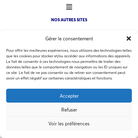
NOS AUTRES SITES
Gérer le consentement
Pour offrir les meilleures expériences, nous utilisons des technologies telles
que les cookies pour stocker et/ou accéder aux informations des appareils.
COPYRIGHT @ 2026 - INVEST IN BORDEAUX - 32 Allées d'Orléans
Le fait de consentir à ces technologies nous permettra de traiter des
33000 Bordeaux
données telles que le comportement de navigation ou les ID uniques sur
ce site. Le fait de ne pas consentir ou de retirer son consentement peut
Ce site utilise des cookies pour les statistiques et pour
avoir un effet négatif sur certaines caractéristiques et fonctions.
améliorer votre expérience. En cliquant sur Accepter, vous
consentez à notre utilisation des cookies. En savoir plus
Accepter
MEMBRES BIENFAITEURS
dans notre
politique de confidentialité
.
Refuser
Accepter
Voir les préférences
Préférences des cookies
Refuser