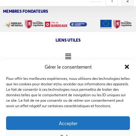
1
2
MEMBRES FONDATEURS
LIENS UTILES
Gérer le consentement
NOS AUTRES SITES
Pour offrir les meilleures expériences, nous utilisons des technologies telles
que les cookies pour stocker et/ou accéder aux informations des appareils.
Le fait de consentir à ces technologies nous permettra de traiter des
données telles que le comportement de navigation ou les ID uniques sur
ce site. Le fait de ne pas consentir ou de retirer son consentement peut
Ce site utilise des cookies pour les statistiques et pour
avoir un effet négatif sur certaines caractéristiques et fonctions.
COPYRIGHT @ 2026 - INVEST IN BORDEAUX - 32 Allées d'Orléans
améliorer votre expérience. En cliquant sur Accepter, vous
33000 Bordeaux
consentez à notre utilisation des cookies. En savoir plus
Accepter
dans notre
politique de confidentialité
.